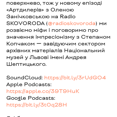
поверхнево, тож у новому епізоді
«Артдилерів» з Оленою
Занічковською на Radio
SKOVORODA (
@radioskovoroda
) ми
розвіємо міфи і поговоримо про
значення імпресіонізму з Степаном
Копчаком ー завідуючим сектором
архівних матеріалів Національний
музей у Львові імені Андрея
Шептицького.
SoundCloud:
https://bit.ly/3rUdGO4
Apple Podcasts:
https://apple.co/39T9HuK
Google Podcasts:
https://bit.ly/3t0q28H