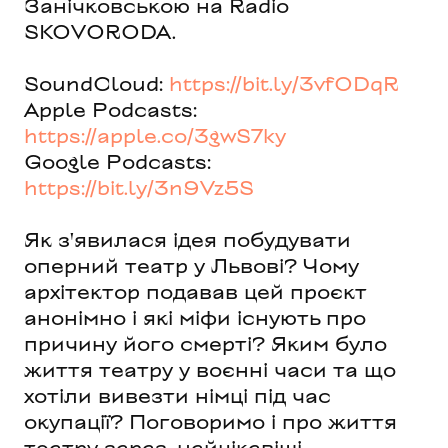
Занічковською на Radio
SKOVORODA.
SoundCloud:
https://bit.ly/3vfODqR
Apple Podcasts:
https://apple.co/3gwS7ky
Google Podcasts:
https://bit.ly/3n9Vz5S
Як з'явилася ідея побудувати
оперний театр у Львові? Чому
архітектор подавав цей проєкт
анонімно і які міфи існують про
причину його смерті? Яким було
життя театру у воєнні часи та що
хотіли вивезти німці під час
окупації? Поговоримо і про життя