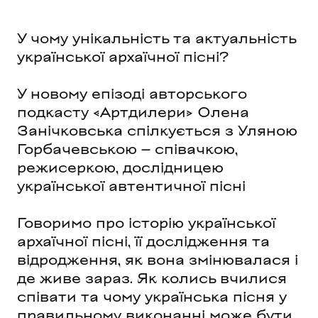
У чому унікальність та актуальність
української архаїчної пісні?
У новому епізоді авторського
подкасту «Артдилери» Олена
Занічковська спілкується з Уляною
Горбачевською – співачкою,
режисеркою, дослідницею
української автентичної пісні
Говоримо про історію української
архаїчної пісні, її дослідження та
відродження, як вона змінювалася і
де живе зараз. Як колись вчилися
співати та чому українська пісня у
правильному виконанні може бути