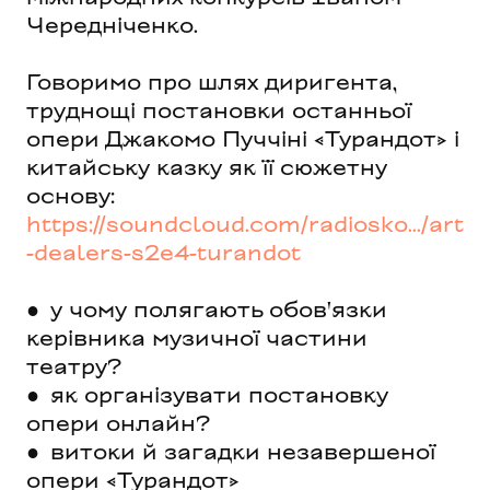
Чередніченко.
Говоримо про шлях диригента,
труднощі постановки останньої
опери Джакомо Пуччіні «Турандот» і
китайську казку як її сюжетну
основу:
https://soundcloud.com/radiosko.../art
-dealers-s2e4-turandot
● у чому полягають обов'язки
керівника музичної частини
театру?
● як організувати постановку
опери онлайн?
● витоки й загадки незавершеної
опери «Турандот»