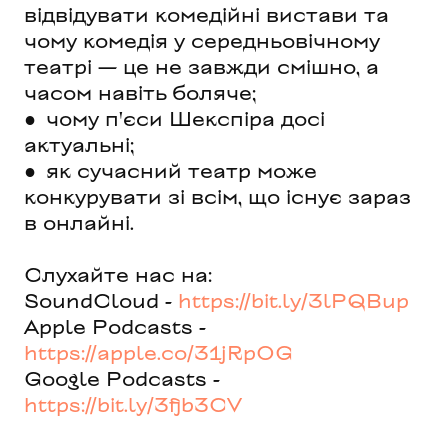
відвідувати комедійні вистави та
чому комедія у середньовічному
театрі — це не завжди смішно, а
часом навіть боляче;
● чому п'єси Шекспіра досі
актуальні;
● як сучасний театр може
конкурувати зі всім, що існує зараз
в онлайні.
Слухайте нас на:
SoundCloud -
https://bit.ly/3lPQBup
Apple Podcasts -
https://apple.co/31jRpOG
Google Podcasts -
https://bit.ly/3fjb3CV