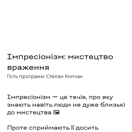
Імпресіонізм: мистецтво 
враження
Гість програми: Степан Копчак
Імпресіонізм ー це течія, про яку
знають навіть люди не дуже близькі
до мистецтва 🖼
Проте сприймають її досить