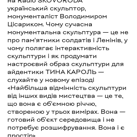
на Radio SKOVORODA
український скульптор,
монументаліст Володимиром
Цісариком. Чому сучасна
монументальна скульптура — це не
про пам'ятники солдатів і Ленінів, у
чому полягає інтерактивність
скульптури і як продумати
настроєвий образ скульптури для
айдентики ТИНА КАРОЛЬ —
слухайте у новому епізоді
«Найбільша відмінність скульптури
від інших видів мистецтва — це те,
що вона є об'ємною річчю,
створеною у трьох вимірах. Вона —
готовий об'єкт середовища і не
потребує розшифрування. Вона і є
простір»