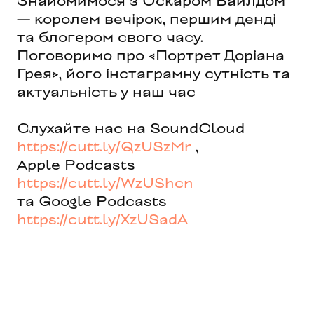
Знайомимося з Оскаром Вайлдом
— королем вечірок, першим денді
та блогером свого часу.
Поговоримо про «Портрет Доріана
Грея», його інстаграмну сутність та
актуальність у наш час
Слухайте нас на SoundCloud
https://cutt.ly/QzUSzMr
,
Apple Podcasts
https://cutt.ly/WzUShcn
та Google Podcasts
https://cutt.ly/XzUSadA