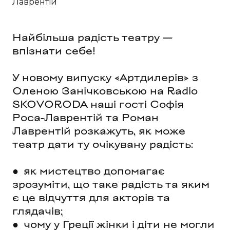
Лаврентій
Найбільша радість театру —
впізнати себе!
У новому випуску «Артдилерів» з
Оленою Занічковською на Radio
SKOVORODA наші гості Софія
Роса-Лаврентій та Роман
Лаврентій розкажуть, як може
театр дати ту очікувану радість:
● як мистецтво допомагає
зрозуміти, що таке радість та яким
є це відчуття для акторів та
глядачів;
● чому у Греції жінки і діти не могли