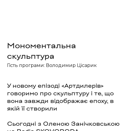
Мономентальна 
скульптура
Гість програми: Володимир Цісарик
У новому епізоді «Артдилерів»
говоримо про скульптуру і те, що
вона завжди відображає епоху, в
якій її створили
Сьогодні з Оленою Занічковською