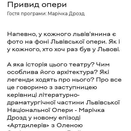
Привид опери
Гостя програми: Марічка Дрозд
Напевно, у кожного львів'янина є
фото на фоні Львівської опери. Як і
у кожного, хто хоч раз був у Львові.
А яка історія цього театру? Чим
особлива його архітектура? Які
легенди ходять про нього? Про все
це говоримо з заступницею
керівниці літературно-
драматургічної частини Львівської
Національної Опери - Марічка
Дрозд у новому епізоді
«Артдилерів» з Оленою