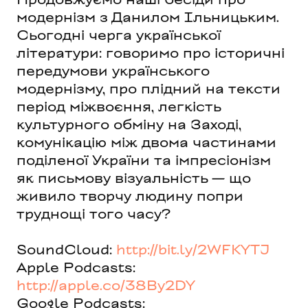
модернізм з Данилом Ільницьким.
Сьогодні черга української
літератури: говоримо про історичні
передумови українського
модернізму, про плідний на тексти
період міжвоєння, легкість
культурного обміну на Заході,
комунікацію між двома частинами
поділеної України та імпресіонізм
як письмову візуальність — що
живило творчу людину попри
труднощі того часу?
SoundCloud:
http://bit.ly/2WFKYTJ
Apple Podcasts:
http://apple.co/38By2DY
Google Podcasts: